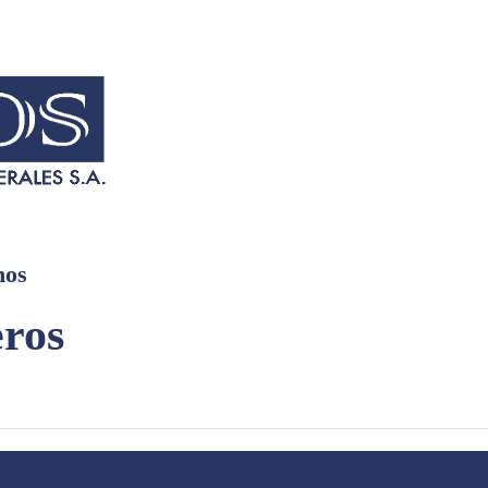
nos
eros